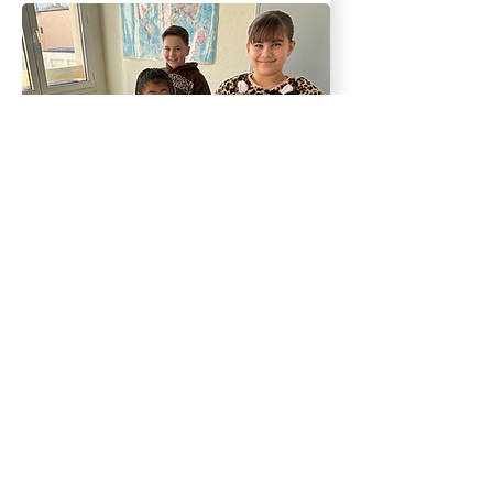
Happy kids
stages d'anglais
enfants 7 à 10 ans
Offrez à vos enfants une
opportunité d'apprentissage
stimulante et amusante Nos stages
combinent des activités ludiques
avec des exercices structurés pour