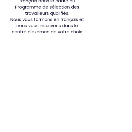
français dans le cadre du
Programme de sélection des
travailleurs qualifiés.
Nous vous formons en français et
nous vous inscrivons dans le
centre d'examen de votre choix.
Contactez-nous maintenant
Langues
Communication
Interactive
Centre de langues
anglais français