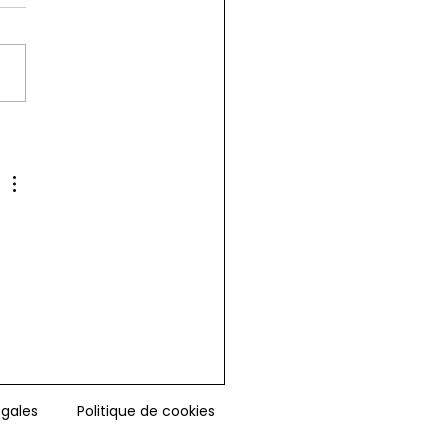
sir votre préparation
nsive DELF B2
égales
Politique de cookies