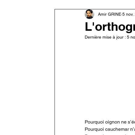
Apprentissage d'une langue
Amir GRINE
5 nov.
L'orthogr
Dernière mise à jour :
5 no
Pourquoi oignon ne s’éc
Pourquoi cauchemar n’a 