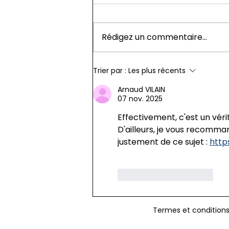
Rédigez un commentaire...
Boostez votre
Trier par :
Les plus récents
apprentissage de l'anglais
avec une formation efficace
Arnaud VILAIN
07 nov. 2025
Effectivement, c'est un véri
D'ailleurs, je vous recomma
justement de ce sujet : 
http
J'aime
Répondre
Termes et condition