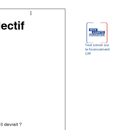
ralisation
Anglais
ectif
Tout savoir sur
le financement
CPF
l devrait ?