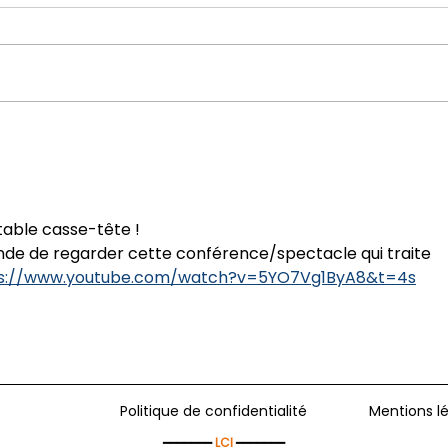
Pourquoi apprendre une
Réus
langue en petit groupe ?
inte
table casse-tête ! 
nde de regarder cette conférence/spectacle qui traite 
s://www.youtube.com/watch?v=5YO7Vg1ByA8&t=4s
s
Politique de confidentialité
Mentions l
━━━━━━━
LCI
━━━━━━━