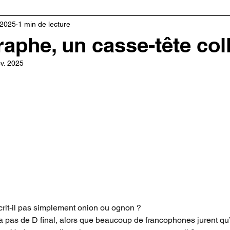
Solidarité
Pédagogie
Droit français
Natu
 2025
1 min de lecture
aphe, un casse-tête coll
v. 2025
rit-il pas simplement onion ou ognon ?
pas de D final, alors que beaucoup de francophones jurent qu’i