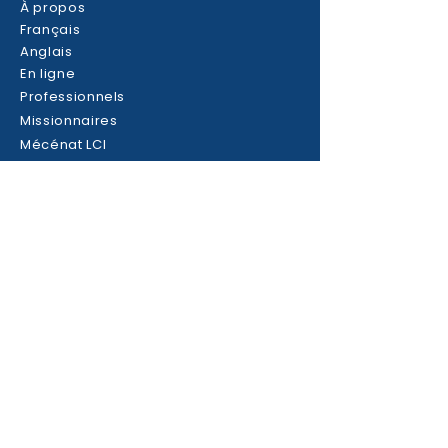
À propos
Français
Anglais
En ligne
Professionnels
Missionnaires
Mécénat LCI
Contact
RESTER CONNECTÉ·E
Facebook
Tiktok
Instagram
Youtube
Nous soutenir
NOUS TROUVER
21 boulevard Joseph Girod
63000 Clermont-Ferrand